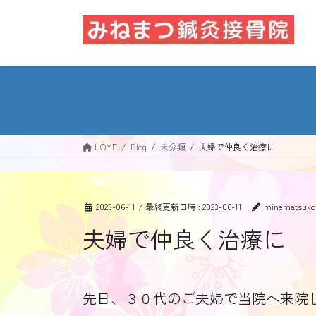
コ
ナ
ン
ビ
テ
ゲ
ン
ー
ツ
シ
へ
ョ
ス
ン
キ
に
ッ
移
HOME
Blog
未分類
夫婦で仲良く治療に
プ
動
2023-06-11
/ 最終更新日時 :
2023-06-11
minematsukoj
夫婦で仲良く治療に
先日、３０代のご夫婦で当院へ来院